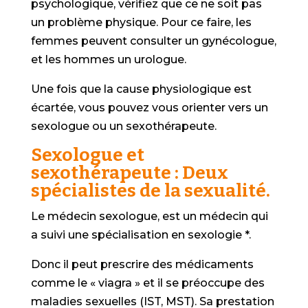
psychologique, vérifiez que ce ne soit pas
un problème physique. Pour ce faire, les
femmes peuvent consulter un gynécologue,
et les hommes un urologue.
Une fois que la cause physiologique est
écartée, vous pouvez vous orienter vers un
sexologue ou un sexothérapeute.
Sexologue et
sexothérapeute : Deux
spécialistes de la sexualité.
Le médecin sexologue, est un médecin qui
a suivi une spécialisation en sexologie *.
Donc il peut prescrire des médicaments
comme le « viagra » et il se préoccupe des
maladies sexuelles (IST, MST). Sa prestation