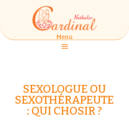
Menu
SEXOLOGUE OU
SEXOTHÉRAPEUTE
: QUI CHOSIR ?