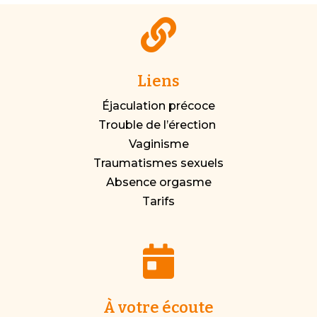

Liens
Éjaculation précoce
Trouble de l’érection
Vaginisme
Traumatismes sexuels
Absence orgasme
Tarifs

À votre écoute