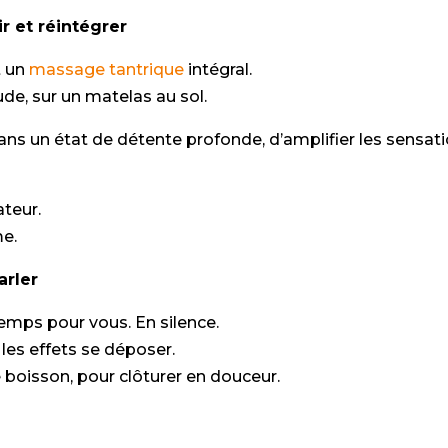
r et réintégrer
t un
massage tantrique
intégral.
ude, sur un matelas au sol.
ns un état de détente profonde, d’amplifier les sensation
ateur.
me.
arler
emps pour vous. En silence.
 les effets se déposer.
boisson, pour clôturer en douceur.