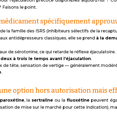
our l’éjaculation précoce disponibles aujourd’hui ? C
? Faisons le point.
ul médicament spécifiquement approu
e la famille des ISRS (inhibiteurs sélectifs de la recapt
aux antidépresseurs classiques, elle se prend
à la dem
ux de sérotonine, ce qui retarde le réflexe éjaculatoire.
 deux à trois le temps avant l’éjaculation
.
x de tête, sensation de vertige — généralement modéré
e
.
: une option hors autorisation mais ef
paroxétine
, la
sertraline
ou la
fluoxétine
peuvent égal
sation de mise sur le marché pour cette indication), mai