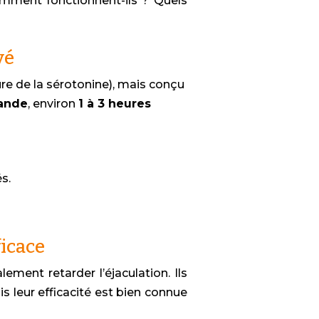
omment fonctionnent-ils ? Quels
vé
ure de la sérotonine), mais conçu
ande
, environ
1 à 3 heures
s.
ficace
ement retarder l’éjaculation. Ils
s leur efficacité est bien connue