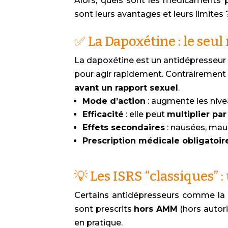
Alors, quels sont les médicaments p
sont leurs avantages et leurs limites 
✅ La Dapoxétine : le se
La dapoxétine est un antidépresseur d
pour agir rapidement. Contrairement 
avant un rapport sexuel
.
Mode d’action
: augmente les nivea
Efficacité
: elle peut
multiplier par
Effets secondaires
: nausées, mau
Prescription médicale obligatoir
💡 Les ISRS “classiques” 
Certains antidépresseurs comme la
sont prescrits
hors AMM
(hors autori
en pratique.